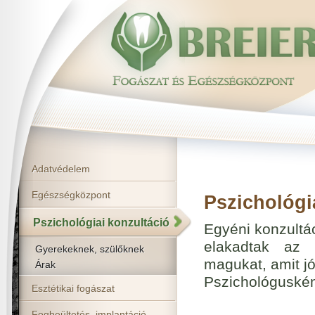
Adatvédelem
Egészségközpont
Pszichológi
Pszichológiai konzultáció
Egyéni konzultác
elakadtak az 
Gyerekeknek, szülőknek
magukat, amit j
Árak
Pszichológusként 
Esztétikai fogászat
Fogbeültetés, implantáció